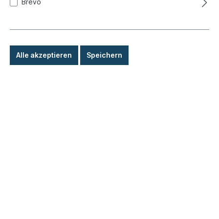
Brevo
Alle akzeptieren
Speichern
Verglasung
Innenausstattung