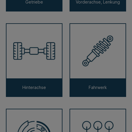
Getriebe
Vorderachse, Lenkung
Hinterachse
Fahrwerk