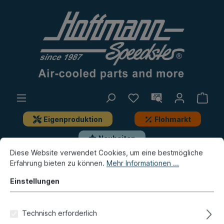
Eigenproduktion
Flohmarkt
Neuheiten
Diese Website verwendet Cookies, um eine bestmögliche
Erfahrung bieten zu können.
Mehr Informationen ...
Typ 181 (Kübel)
Beleuchtung
Blinker, Anbauteile
Einstellungen
Abdeckkappe, Blinker (breit),
Chrom
Technisch erforderlich