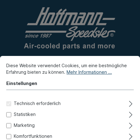
Diese Website verwendet Cookies, um eine bestmögliche
Erfahrung bieten zu können.
Mehr Informationen ...
Eigenproduktion
Flohmarkt
Einstellungen
Neuheiten
Technisch erforderlich
Bestellung widerrufen
Statistiken
Nutzen Sie dieses Formular, um eine Bestellung zu
Marketing
widerrufen. Bitte füllen Sie alle Pflichtfelder aus.
Komfortfunktionen
Vor- und Nachname
*