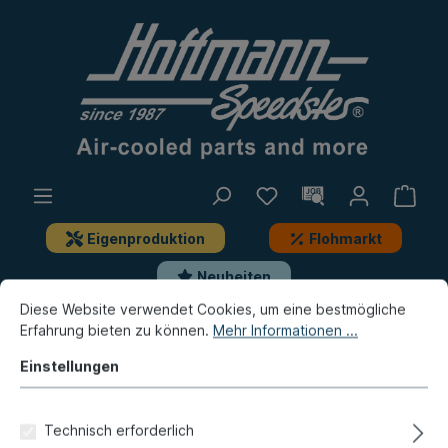
Eigenproduktion
Flohmarkt
Neuheiten
Diese Website verwendet Cookies, um eine bestmögliche
Erfahrung bieten zu können.
Mehr Informationen ...
Typ 3
Motor
Kurbelwelle, Anbauteile
Einstellungen
Abstandsring,
Kurbelwellenzahnrad
Technisch erforderlich