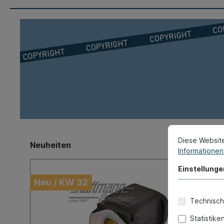
Diese Websit
Neuheiten
Informationen 
Einstellunge
Neu / KW 32
Technisch
Statistike