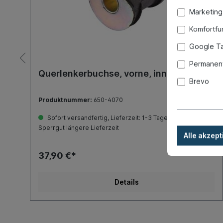
Marketing
Komfortfu
Google T
Permanent
Querlenkerbuchse, vorne, innen
Brevo
Produktnummer:
650-4070
Sofort versandfertig, Lieferzeit: 1-3 Tage, Ausland +
Sperrgut längere Lieferzeit
Alle akzept
37,90 €*
Details