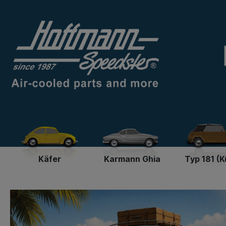
Käfer
Karmann Ghia
Typ 181 (K