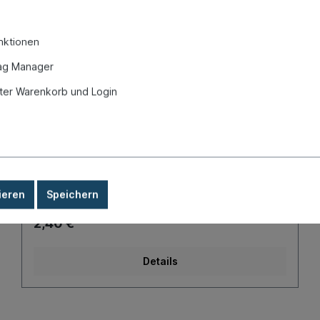
nktionen
ag Manager
er Warenkorb und Login
Reifenventil, Stahlfelge, 16mm
Produktnummer:
070-8407
Sofort versandfertig, Lieferzeit: 1-3 Tage, Ausland +
Sperrgut längere Lieferzeit
ieren
Speichern
2,40 €*
Details