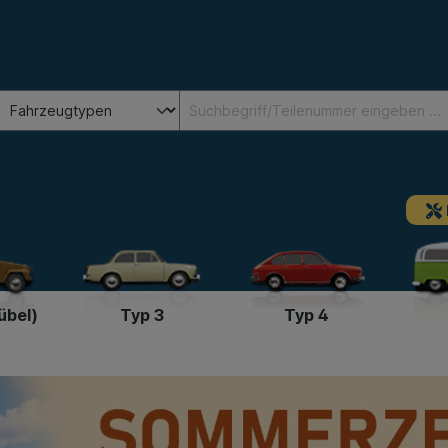
übel)
Typ 3
Typ 4