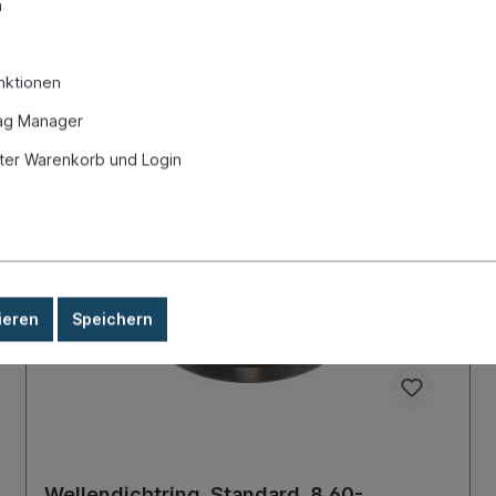
n
nktionen
ag Manager
er Warenkorb und Login
ieren
Speichern
Wellendichtring, Standard, 8.60-