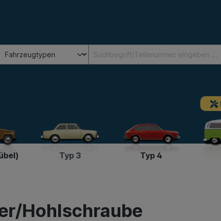
übel)
Typ 3
Typ 4
ger/Hohlschraube