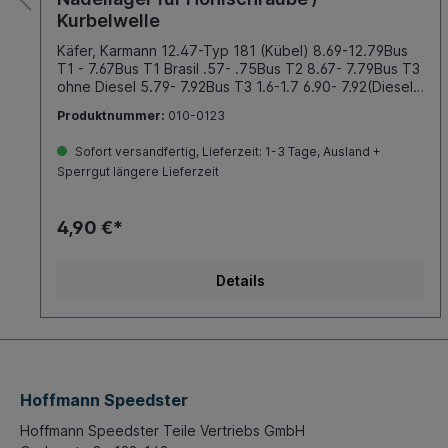
Kurbelwelle
Käfer, Karmann 12.47-Typ 181 (Kübel) 8.69-12.79Bus
T1 - 7.67Bus T1 Brasil .57- .75Bus T2 8.67- 7.79Bus T3
ohne Diesel 5.79- 7.92Bus T3 1.6-1.7 6.90- 7.92(Diesel
und T-Diesel)Typ 3 1.5-1.6 4.61- 7.73Typ 4 1.7-1.8
Produktnummer:
010-0123
8.68- 7.74Porsche 914/4 1.7-2.0 8.69- 7.76Porsche
912 E 2.0 .76- .76
Sofort versandfertig, Lieferzeit: 1-3 Tage, Ausland +
Sperrgut längere Lieferzeit
4,90 €*
Details
Hoffmann Speedster
Hoffmann Speedster Teile Vertriebs GmbH