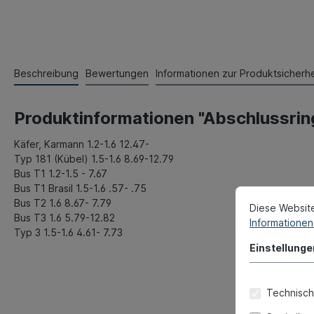
Beschreibung
Bewertungen
Informationen zur Produktsicherhe
Produktinformationen "Abschlussrin
Käfer, Karmann 1.2-1.6 12.47-
Typ 181 (Kübel) 1.5-1.6 8.69-12.79
Bus T1 1.2-1.5 - 7.67
Bus T1 Brasil 1.5-1.6 .57- .75
Bus T2 1.6 8.67- 7.79
Diese Websit
Bus T3 1.6 5.79-12.82
Informationen 
Typ 3 1.5-1.6 4.61- 7.73
Einstellunge
Technisch