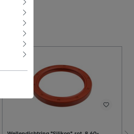
Wellendichtring "Silikon", rot, 8.60-