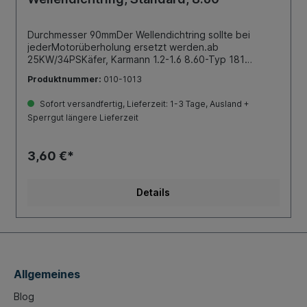
Durchmesser 90mmDer Wellendichtring sollte bei
jederMotorüberholung ersetzt werden.ab
25KW/34PSKäfer, Karmann 1.2-1.6 8.60-Typ 181
(Kübel) 1.5-1.6 8.69-12.79Bus T1 1.2-1.5 8.60- 7.67Bus
Produktnummer:
010-1013
T1 Brasil 1.5-1.6 .60- .75Bus T2 1.6 8.67- 7.79Bus T3
(CT-Motor) 1.6 5.79-12.83Typ 3 1.5-1.6 4.61- 7.73TIPP:
Sofort versandfertig, Lieferzeit: 1-3 Tage, Ausland +
Dichtring, Schwungrad ebenfallserneuern (Bestell-Nr.
Sperrgut längere Lieferzeit
010-1008)
3,60 €*
Details
Allgemeines
Blog