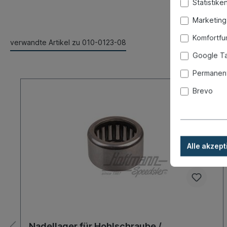
Statistike
Marketing
Komfortfu
verwandte Artikel zu 010-0123-08
Google T
Permanent
Brevo
Alle akzept
Nadellager für Hohlschraube /