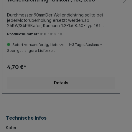
Durchmesser 90mmDer Wellendichtring sollte bei
jederMotorüberholung ersetzt werden.ab
25KW/34PSKäfer, Karmann 1.2-1.6 8.60-Typ 181
(Kübel) 1.5-1.6 8.69-12.79Bus T1 1.2-1.5 8.60- 7.67Bus
Produktnummer:
010-1013-10
T1 Brasil 1.5-1.6 .60- .75Bus T2 1.6 8.67- 7.79Bus T3
(CT-Motor) 1.6 5.79-12.83Typ 3 1.5-1.6 4.61- 7.73TIPP:
Sofort versandfertig, Lieferzeit: 1-3 Tage, Ausland +
Dichtung, Schwungrad ebenfallserneuern (Bestell-Nr.
Sperrgut längere Lieferzeit
010-1008)
4,70 €*
Details
Technische Infos
Käfer