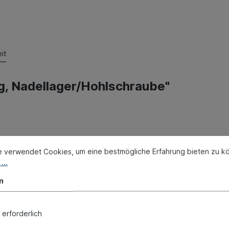
it
g, Nadellager/Hohlschraube"
e verwendet Cookies, um eine bestmögliche Erfahrung bieten zu k
...
n
 erforderlich