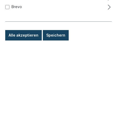
Sperrgut längere Lieferzeit
Brevo
27,50 €*
Details
Alle akzeptieren
Speichern
Eigenproduktion
Neu / KW 13