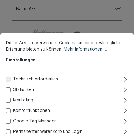
Diese Website verwendet Cookies, um eine bestmögliche
Erfahrung bieten zu können.
Mehr Informationen ...
Einstellungen
Technisch erforderlich
Statistiken
Marketing
Adapter-Kit, Kurbelgehäuse, Typ 1-
Motore
Komfortfunktionen
Produktnummer:
010-0001-01
Google Tag Manager
Sofort versandfertig, Lieferzeit: 1-3 Tage, Ausland +
Permanenter Warenkorb und Login