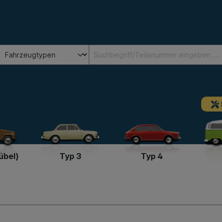
übel)
Typ 3
Typ 4