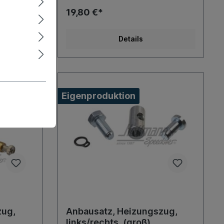
19,80 €*
Details
Eigenproduktion
zug,
Anbausatz, Heizungszug,
links/rechts, (groß)