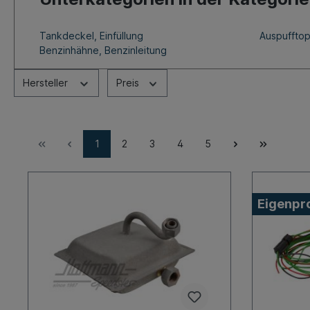
Tankdeckel, Einfüllung
Auspufftop
Benzinhähne, Benzinleitung
Hersteller
Preis
1
2
3
4
5
Eigenpr