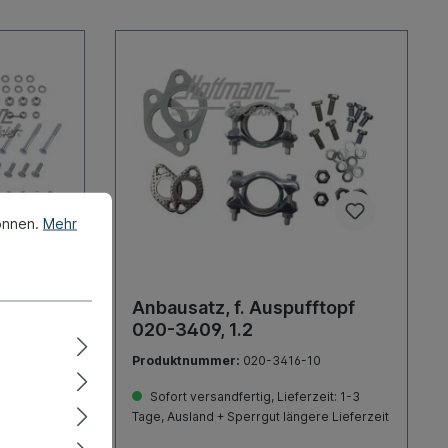
önnen.
Mehr
topf
Anbausatz, f. Auspufftopf
020-3409, 1.2
Produktnummer:
020-3416-10
it: 1-3
Sofort versandfertig, Lieferzeit: 1-3
 Lieferzeit
Tage, Ausland + Sperrgut längere Lieferzeit