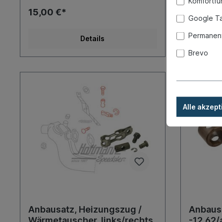
Komfortfu
15,00 €*
14,80 €
Google T
Permanent
Details
Brevo
Eigenpr
Alle akzept
Anbausatz, Heizungszug /
Anbaus
Wärmetauscher, links/rechts
-12.62/