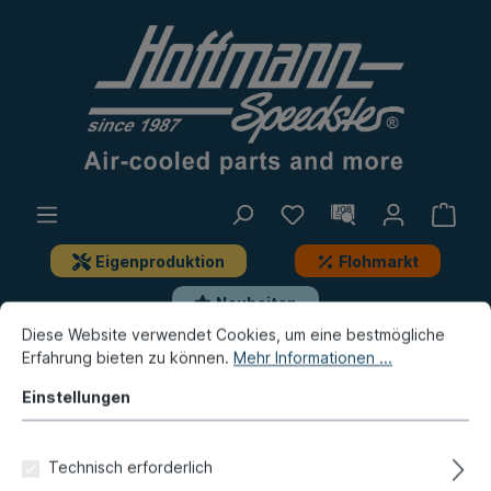
Eigenproduktion
Flohmarkt
Neuheiten
Diese Website verwendet Cookies, um eine bestmögliche
Erfahrung bieten zu können.
Mehr Informationen ...
Bus
Bus T2
Motor
Motoraufhängung
Einstellungen
Adapter-Kit, Kurbelgehäuse,
Typ 1-Motore
Technisch erforderlich