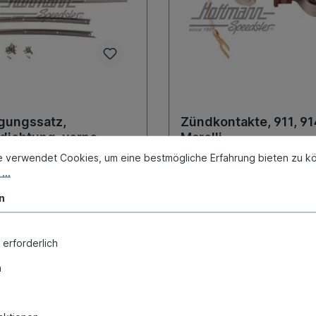
gungssatz,
Zündkontakte, 911, 914
dichtung, vorne
Marelli
e verwendet Cookies, um eine bestmögliche Erfahrung bieten zu k
ummer:
600-8410
Produktnummer:
580-1023-10
...
rsandfertig, Lieferzeit: 1-3
Sofort versandfertig, Lieferze
n
nd + Sperrgut längere Lieferzeit
Tage, Ausland + Sperrgut längere
 €*
8,50 €*
 erforderlich
n
Details
Details