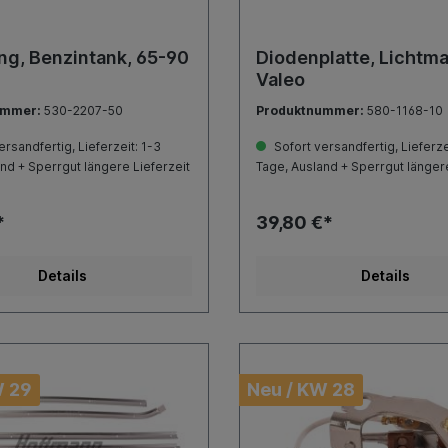
ng, Benzintank, 65-90
Diodenplatte, Lichtm
Valeo
ummer:
530-2207-50
Produktnummer:
580-1168-10
rsandfertig, Lieferzeit: 1-3
Sofort versandfertig, Lieferze
nd + Sperrgut längere Lieferzeit
Tage, Ausland + Sperrgut längere
*
39,80 €*
Details
Details
W 29
Neu / KW 28