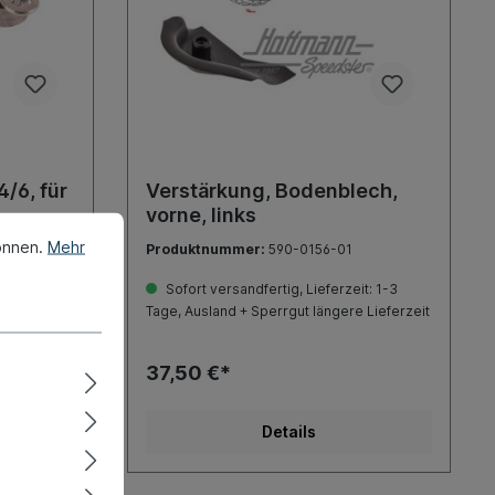
/6, für
Verstärkung, Bodenblech,
vorne, links
önnen.
Mehr
Produktnummer:
590-0156-01
it: 1-3
Sofort versandfertig, Lieferzeit: 1-3
 Lieferzeit
Tage, Ausland + Sperrgut längere Lieferzeit
37,50 €*
Details