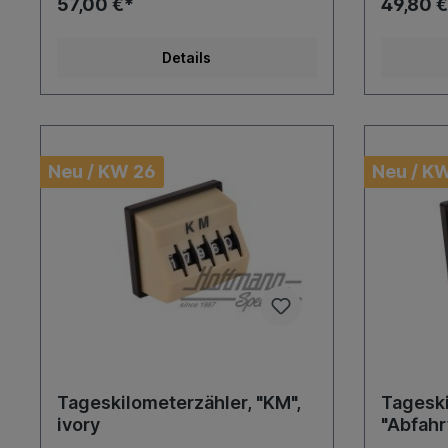
57,00 €*
49,80 €
Details
Neu / KW 26
Neu / K
Tageskilometerzähler, "KM",
Tageski
ivory
"Abfahrt