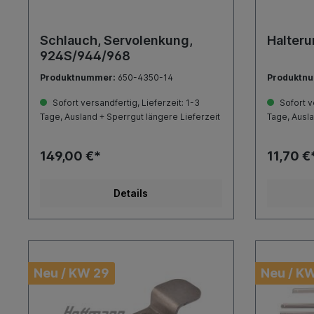
Schlauch, Servolenkung,
Halteru
924S/944/968
Produktnummer:
650-4350-14
Produktn
Sofort versandfertig, Lieferzeit: 1-3
Sofort ve
Tage, Ausland + Sperrgut längere Lieferzeit
Tage, Ausla
149,00 €*
11,70 €
Details
Neu / KW 29
Neu / K