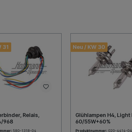
W 31
Neu / KW 30
rbinder, Relais,
Glühlampen H4, Light
4/968
60/55W+60%
ummer:
580-1318-04
Produktnummer:
020-4414-04