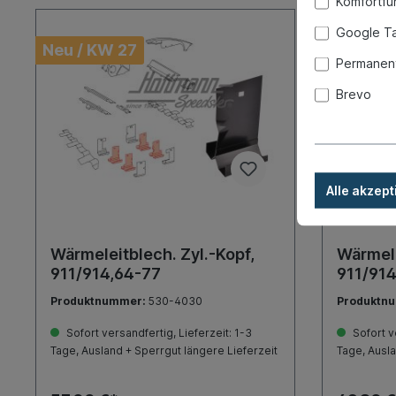
Komfortfu
Google T
Neu / KW 27
Neu / K
Permanent
Brevo
Alle akzept
Wärmeleitblech. Zyl.-Kopf,
Wärmele
911/914,64-77
911/914
Produktnummer:
530-4030
Produktn
Sofort versandfertig, Lieferzeit: 1-3
Sofort ve
Tage, Ausland + Sperrgut längere Lieferzeit
Tage, Ausla