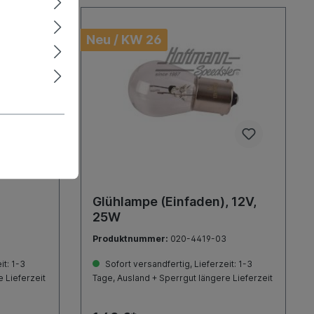
Neu / KW 26
Glühlampe (Einfaden), 12V,
25W
Produktnummer:
020-4419-03
it: 1-3
Sofort versandfertig, Lieferzeit: 1-3
 Lieferzeit
Tage, Ausland + Sperrgut längere Lieferzeit