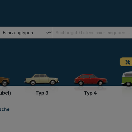
übel)
Typ 3
Typ 4
sche