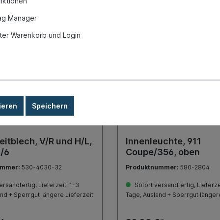
nktionen
ag Manager
W 27
Neu / KW 27
er Warenkorb und Login
ieren
Speichern
itblech, V/R und H/L,
Innenleuchte, 911
/6
Coupe/356, oben
ummer:
530-4030-32
Produktnummer:
580-2804
rsandfertig, Lieferzeit: 1-3
Sofort versandfertig, Lieferze
nd + Sperrgut längere Lieferzeit
Tage, Ausland + Sperrgut längere