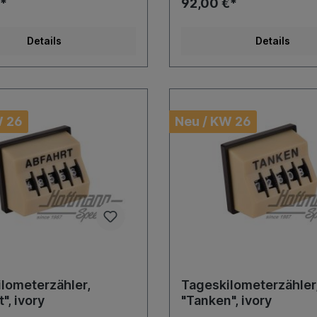
*
92,00 €*
Details
Details
W 26
Neu / KW 26
lometerzähler,
Tageskilometerzähler
", ivory
"Tanken", ivory