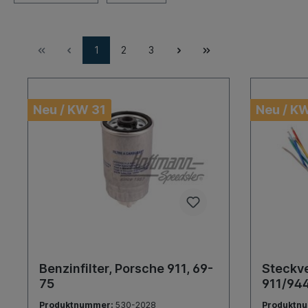
1
2
3
Neu / KW 31
Neu / K
Benzinfilter, Porsche 911, 69-
Steckve
75
911/94
Produktnummer:
530-2028
Produktn