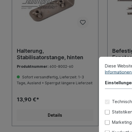
Halterung,
Befesti
Stabilisatorstange, hinten
Fenster
Diese Websit
Produktnummer:
600-8002-60
Produktn
Informationen 
Sofort versandfertig, Lieferzeit: 1-3
Sofort ve
Einstellunge
Tage, Ausland + Sperrgut längere Lieferzeit
Tage, Ausla
13,90 €*
375,00
Technisch
Statistike
Details
Marketing