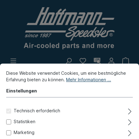
Diese Website verwendet Cookies, um eine bestmögliche
Eigenproduktion
Flohmarkt
Erfahrung bieten zu können.
Mehr Informationen ...
Neuheiten
Einstellungen
Neuheiten / Flohmarkt / Eigenproduktion
Technisch erforderlich
Eigenproduktion
Statistiken
Exzenterschraube,
Marketing
Hinterachse, 65-89