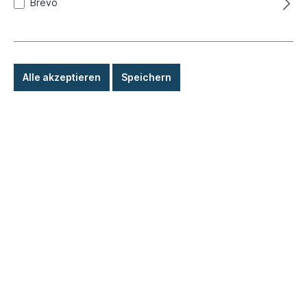
Brevo
Alle akzeptieren
Speichern
Befestigungsbolzen, 6x8x6x33mm
Produktnummer:
020-0006-14
Sofort versandfertig, Lieferzeit: 1-3 Tage, Ausland +
Sperrgut längere Lieferzeit
3,70 €*
Details