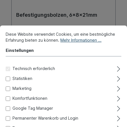
Befestigungsbolzen, 6x8x21mm
Produktnummer:
020-0006-10
Diese Website verwendet Cookies, um eine bestmögliche
Erfahrung bieten zu können.
Mehr Informationen ...
Sofort versandfertig, Lieferzeit: 1-3 Tage, Ausland +
Sperrgut längere Lieferzeit
Einstellungen
2,90 €*
Technisch erforderlich
Details
Statistiken
Marketing
Komfortfunktionen
Google Tag Manager
Permanenter Warenkorb und Login