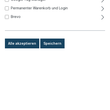
Dichtung, Zylinderkopfmutter
Permanenter Warenkorb und Login
Produktnummer:
020-0456
Brevo
Sofort versandfertig, Lieferzeit: 1-3 Tage, Ausland +
Sperrgut längere Lieferzeit
0,70 €*
Alle akzeptieren
Speichern
Details