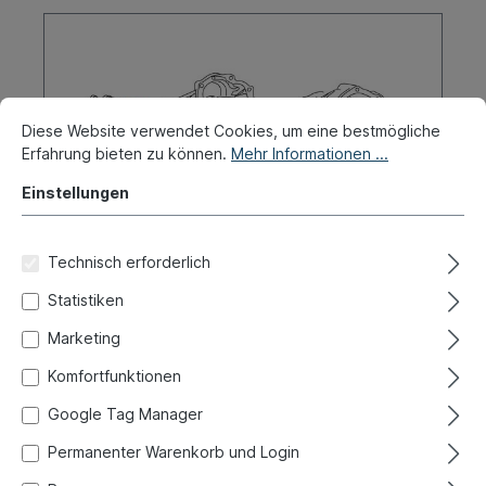
Diese Website verwendet Cookies, um eine bestmögliche
Erfahrung bieten zu können.
Mehr Informationen ...
Einstellungen
Technisch erforderlich
Statistiken
Buchse, innen, Schaltgehäuse
Marketing
Produktnummer:
020-4544-20
Komfortfunktionen
Sofort versandfertig, Lieferzeit: 1-3 Tage, Ausland +
Google Tag Manager
Sperrgut längere Lieferzeit
Permanenter Warenkorb und Login