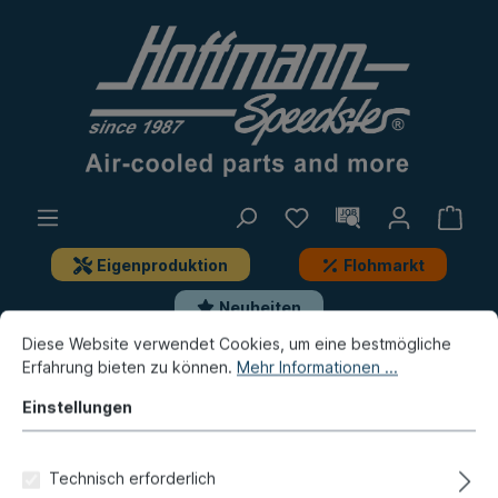
Eigenproduktion
Flohmarkt
Neuheiten
Diese Website verwendet Cookies, um eine bestmögliche
Erfahrung bieten zu können.
Mehr Informationen ...
Porsche
Porsche 911
Reparaturbleche
Seite
Einstellungen
Abdeckung, Seitenteil, 74-77,
hinten rechts
Technisch erforderlich