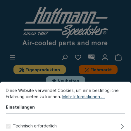
Eigenproduktion
Flohmarkt
Neuheiten
Diese Website verwendet Cookies, um eine bestmögliche
Erfahrung bieten zu können.
Mehr Informationen ...
Porsche
Porsche 911
Reparaturbleche
Seite
Einstellungen
Abdeckung, Seitenteil, 74-77,
hinten links
Technisch erforderlich