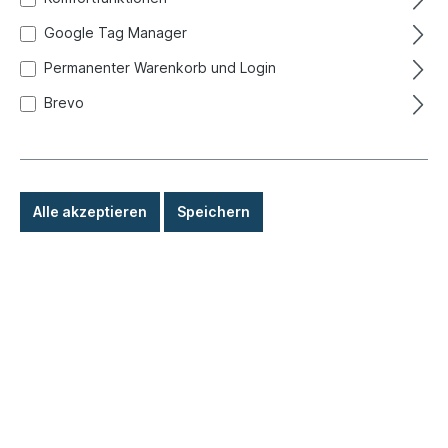
Google Tag Manager
Permanenter Warenkorb und Login
Brevo
Alle akzeptieren
Speichern
Tachowelle, 1860mm, 924/944
Produktnummer:
650-9800