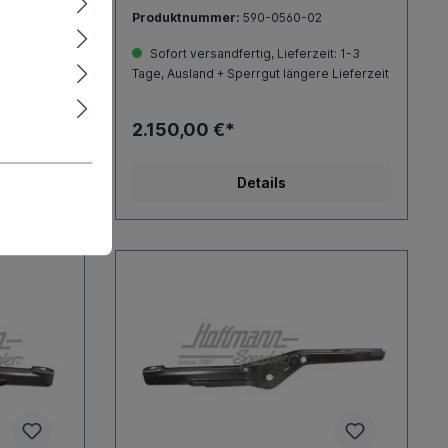
Produktnummer:
590-0560-02
it: 1-3
Sofort versandfertig, Lieferzeit: 1-3
 Lieferzeit
Tage, Ausland + Sperrgut längere Lieferzeit
2.150,00 €*
Details