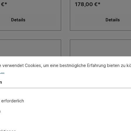
 €*
178,00 €*
Details
Details
e verwendet Cookies, um eine bestmögliche Erfahrung bieten zu k
...
n
 erforderlich
n
dhaus, hi., Targa, 65-
Innenradhaus, hinten,
hts
links