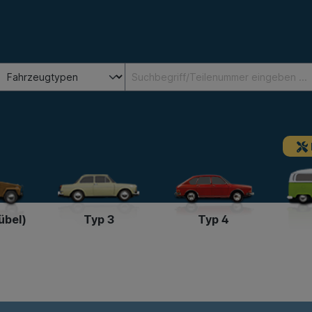
übel)
Typ 3
Typ 4