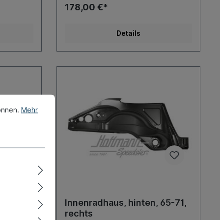
178,00 €*
Details
önnen.
Mehr
 65-71,
Innenradhaus, hinten, 65-71,
rechts