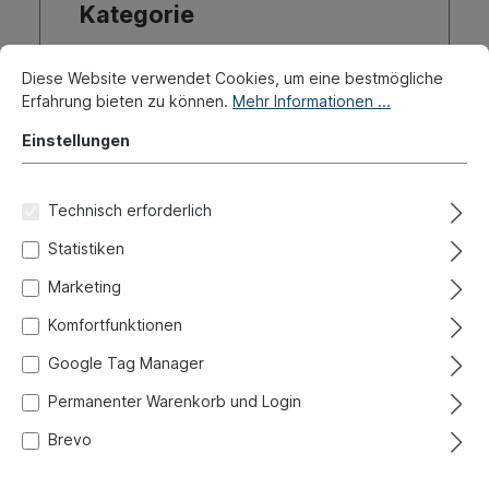
Kategorie
Stoßdämpfer
Stoßdämpfer
Diese Website verwendet Cookies, um eine bestmögliche
hinten, Anbauteile
vorne, Anbauteile
Erfahrung bieten zu können.
Mehr Informationen ...
Einstellungen
Filter
Technisch erforderlich
Statistiken
Marketing
Komfortfunktionen
Google Tag Manager
Permanenter Warenkorb und Login
Brevo