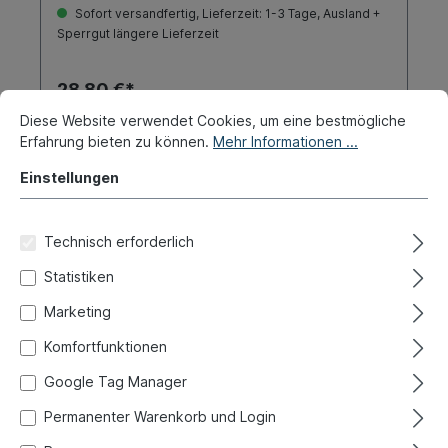
Sofort versandfertig, Lieferzeit: 1-3 Tage, Ausland +
Sperrgut längere Lieferzeit
28,80 €*
Diese Website verwendet Cookies, um eine bestmögliche
Erfahrung bieten zu können.
Mehr Informationen ...
Details
Einstellungen
Technisch erforderlich
Statistiken
Marketing
Komfortfunktionen
Google Tag Manager
Permanenter Warenkorb und Login