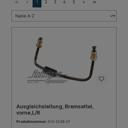
1
2
3
4
5
Ausgleichsleitung, Bremsattel,
vorne,L/R
Produktnummer:
510-2038-01