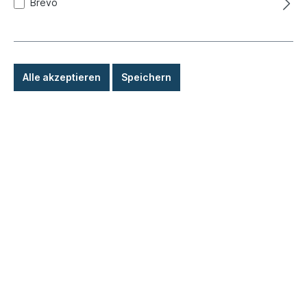
Brevo
Ausgleichsleitung, Bremsattel,
vorne,R/L
Produktnummer:
510-2038-02
Alle akzeptieren
Speichern
Sofort versandfertig, Lieferzeit: 1-3 Tage, Ausland +
Sperrgut längere Lieferzeit
28,80 €*
Details