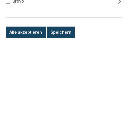
Brevo
Produktnummer:
050-2087
Sofort versandfertig, Lieferzeit: 1-3 Tage, Ausland +
Sperrgut längere Lieferzeit
Alle akzeptieren
Speichern
19,90 €*
Details
Eigenproduktion