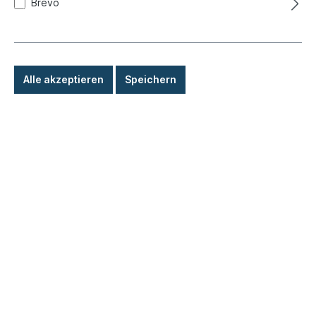
Brevo
24,80 €*
Details
Alle akzeptieren
Speichern
Anschlaggummi, Haube