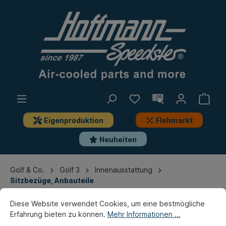
Eigenproduktion
Flohmarkt
Neuheiten
Golf & Co.
Golf 3
Innenausstattung
Sitzbezüge, Anbauteile
Diese Website verwendet Cookies, um eine bestmögliche
Erfahrung bieten zu können.
Mehr Informationen ...