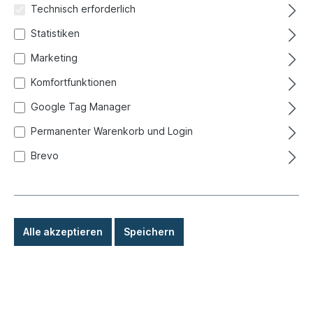
Technisch erforderlich
Statistiken
Marketing
Klammer, Verkleidung, Bus T1/T2
Komfortfunktionen
Google Tag Manager
Produktnummer:
098-0482
Permanenter Warenkorb und Login
Sofort versandfertig, Lieferzeit: 1-3 Tage, Ausland +
Sperrgut längere Lieferzeit
Brevo
1,10 €*
Details
Alle akzeptieren
Speichern