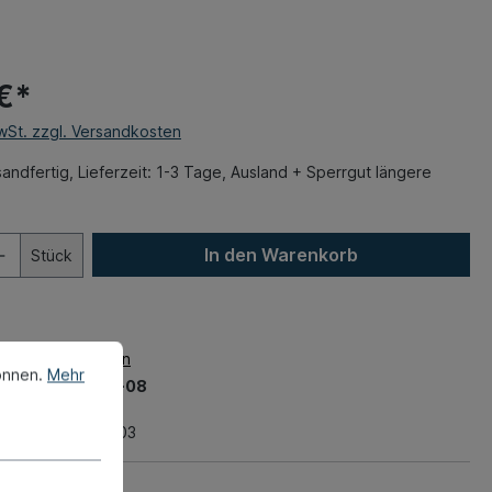
€*
MwSt. zzgl. Versandkosten
andfertig, Lieferzeit: 1-3 Tage, Ausland + Sperrgut längere
In den Warenkorb
Stück
zettel hinzufügen
önnen.
Mehr
mer:
580-0036-08
1 kg
nummer:
911886-03