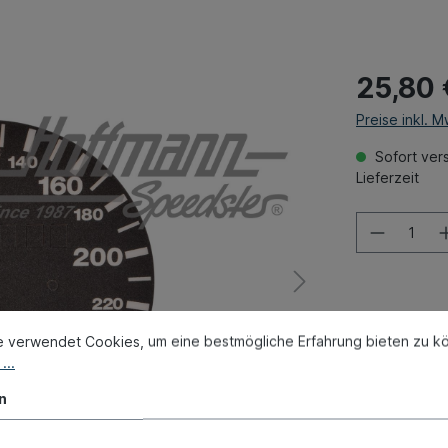
25,80 
Preise inkl. 
Sofort vers
Lieferzeit
Zum Merk
e verwendet Cookies, um eine bestmögliche Erfahrung bieten zu k
Produktnum
...
Gewicht:
0.0
Vergleichs
n