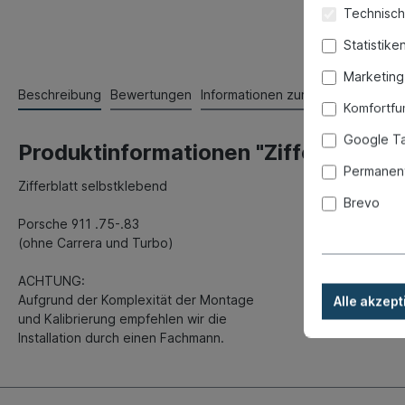
Technisch
Statistike
Marketing
Beschreibung
Bewertungen
Informationen zur Produktsicherhe
Komfortfu
Google T
Produktinformationen "Zifferblatt, 
Permanent
Zifferblatt selbstklebend
Brevo
Porsche 911 .75-.83
(ohne Carrera und Turbo)
ACHTUNG:
Aufgrund der Komplexität der Montage
Alle akzept
und Kalibrierung empfehlen wir die
Installation durch einen Fachmann.