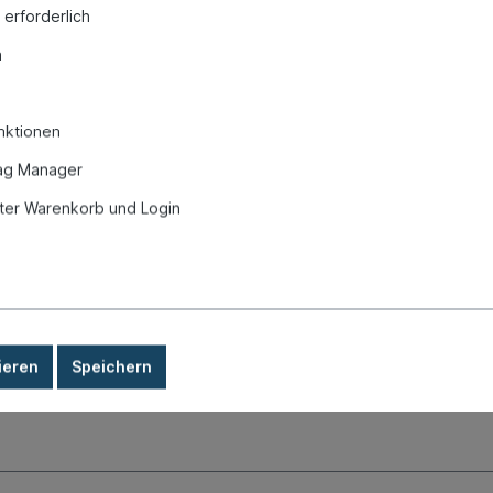
 erforderlich
n
it
nktionen
ag Manager
MPH auf Km/h, 911, 75-83"
er Warenkorb und Login
ieren
Speichern