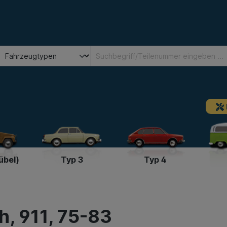
übel)
Typ 3
Typ 4
h, 911, 75-83