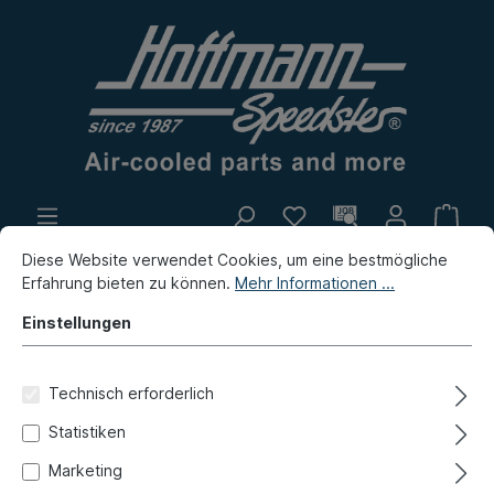
Diese Website verwendet Cookies, um eine bestmögliche
Eigenproduktion
Flohmarkt
Erfahrung bieten zu können.
Mehr Informationen ...
Neuheiten
Einstellungen
Neuheiten / Flohmarkt / Eigenproduktion
Neuheiten
Technisch erforderlich
Wasserflansch, Bus T4, 2.4-
Statistiken
2.5 98-03
Marketing