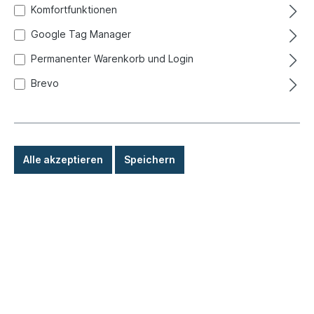
Komfortfunktionen
Google Tag Manager
Permanenter Warenkorb und Login
Brevo
Alle akzeptieren
Speichern
6,90 €*
Preise inkl. MwSt. zzgl. Versandkosten
Sofort versandfertig, Lieferzeit: 1-3 Tage, Ausland +