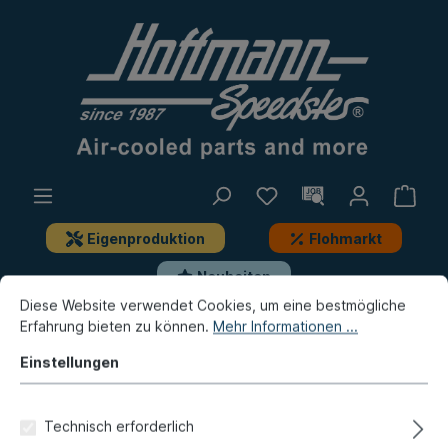
Eigenproduktion
Flohmarkt
Neuheiten
Diese Website verwendet Cookies, um eine bestmögliche
Erfahrung bieten zu können.
Mehr Informationen ...
Bus
Bus T3
Elektrik
Zündung, Anbauteile
Einstellungen
Verteilerkappe, 2.1 WBX, 8.89-
7.91
Technisch erforderlich