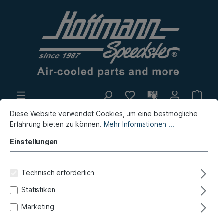
Diese Website verwendet Cookies, um eine bestmögliche
Eigenproduktion
Flohmarkt
Erfahrung bieten zu können.
Mehr Informationen ...
Neuheiten
Einstellungen
Neuheiten / Flohmarkt / Eigenproduktion
Neuheiten
Technisch erforderlich
Tülle, Schiebedach, Golf 1/2 (5
Statistiken
Stück)
Marketing