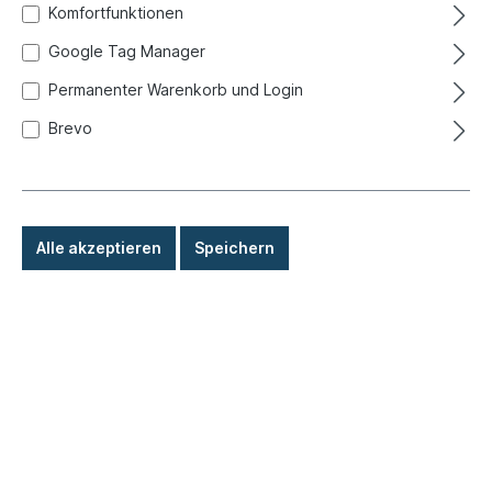
Komfortfunktionen
Google Tag Manager
Permanenter Warenkorb und Login
Brevo
Alle akzeptieren
Speichern
0,80 €*
Preise inkl. MwSt. zzgl. Versandkosten
Sofort versandfertig, Lieferzeit: 1-3 Tage, Ausland +