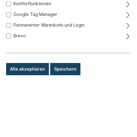
Komfortfunktionen
Google Tag Manager
Permanenter Warenkorb und Login
Brevo
Alle akzeptieren
Speichern
189,00 €*
Preise inkl. MwSt. zzgl. Versandkosten
Sofort versandfertig, Lieferzeit: 1-3 Tage, Ausland +