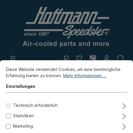
Diese Website verwendet Cookies, um eine bestmögliche
Eigenproduktion
Flohmarkt
Erfahrung bieten zu können.
Mehr Informationen ...
Neuheiten
Einstellungen
Neuheiten / Flohmarkt / Eigenproduktion
Neuheiten
Technisch erforderlich
Sitzbezug, Westfalia,
Statistiken
blau/grün, 74-79
Marketing