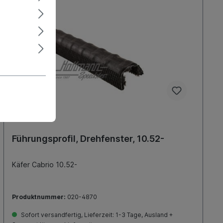
Führungsprofil, Drehfenster, 10.52-
Käfer Cabrio 10.52-
Produktnummer:
020-4870
Sofort versandfertig, Lieferzeit: 1-3 Tage, Ausland +