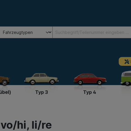
übel)
Typ 3
Typ 4
o/hi, li/re