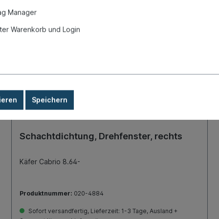
ag Manager
Eigenproduktion
er Warenkorb und Login
ieren
Speichern
Schachtdichtung, Drehfenster, rechts
Käfer Cabrio 8.64-
Produktnummer:
020-4884
Sofort versandfertig, Lieferzeit: 1-3 Tage, Ausland +