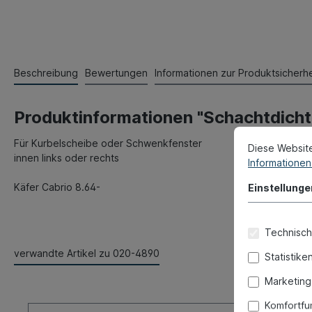
Beschreibung
Bewertungen
Informationen zur Produktsicherhe
Produktinformationen "Schachtdichtung
Für Kurbelscheibe oder Schwenkfenster
Diese Websit
innen links oder rechts
Informationen 
Käfer Cabrio 8.64-
Einstellunge
Technisch
verwandte Artikel zu 020-4890
Statistike
Marketing
Komfortfu