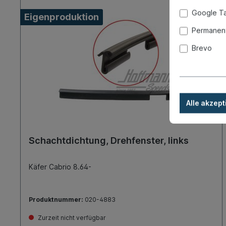
Google T
Eigenproduktion
Permanent
Brevo
Alle akzept
Schachtdichtung, Drehfenster, links
Käfer Cabrio 8.64-
Produktnummer:
020-4883
Zurzeit nicht verfügbar