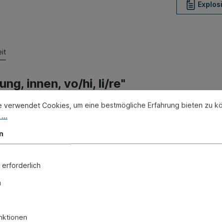
Explos
it
, innen, vo/hi, li/re"
e verwendet Cookies, um eine bestmögliche Erfahrung bieten zu k
...
n
 erforderlich
n
nktionen