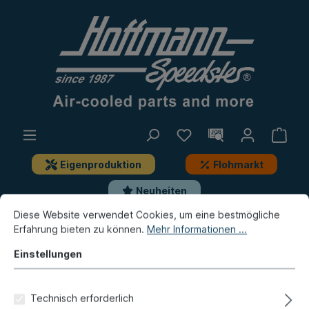
Eigenproduktion
Flohmarkt
Neuheiten
Diese Website verwendet Cookies, um eine bestmögliche
Erfahrung bieten zu können.
Mehr Informationen ...
Porsche
Porsche 356
Beleuchtung
Rückleuchten, Anbauteile
Einstellungen
Rückfahrscheinwerfer,
Technisch erforderlich
Plastikgehäuse