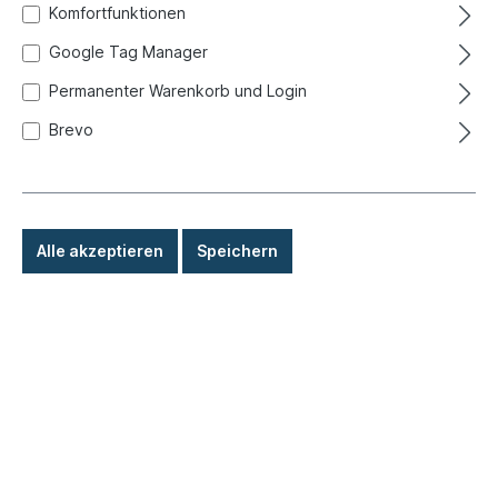
Komfortfunktionen
Google Tag Manager
Permanenter Warenkorb und Login
Brevo
Alle akzeptieren
Speichern
38,50 €*
Preise inkl. MwSt. zzgl. Versandkosten
Sofort versandfertig, Lieferzeit: 1-3 Tage, Ausland +