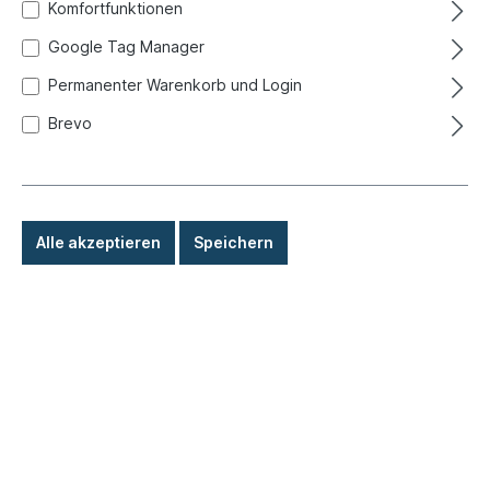
Komfortfunktionen
Google Tag Manager
Permanenter Warenkorb und Login
Brevo
Alle akzeptieren
Speichern
16,80 €*
Preise inkl. MwSt. zzgl. Versandkosten
Sofort versandfertig, Lieferzeit: 1-3 Tage, Ausland +
Sperrgut längere Lieferzeit