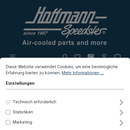
Diese Website verwendet Cookies, um eine bestmögliche
Eigenproduktion
Flohmarkt
Erfahrung bieten zu können.
Mehr Informationen ...
Neuheiten
Einstellungen
Neuheiten / Flohmarkt / Eigenproduktion
Neuheiten
Technisch erforderlich
Relais, Blinker, 12 Volt, Bosch
Statistiken
Marketing