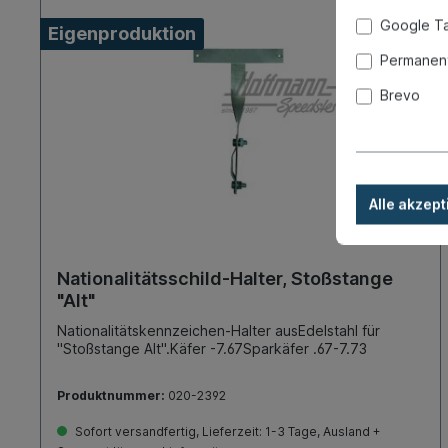
Google T
Eigenproduktion
Permanent
Brevo
Alle akzept
Nationalitätsschild-Halter, Stoßstange
"Alt"
Nationalitätskennzeichen-Halter ausEdelstahl für
"Stoßstange Alt".Käfer -7.67Sparkäfer .67-7.73
Produktnummer:
020-2392
Sofort versandfertig, Lieferzeit: 1-3 Tage, Ausland +