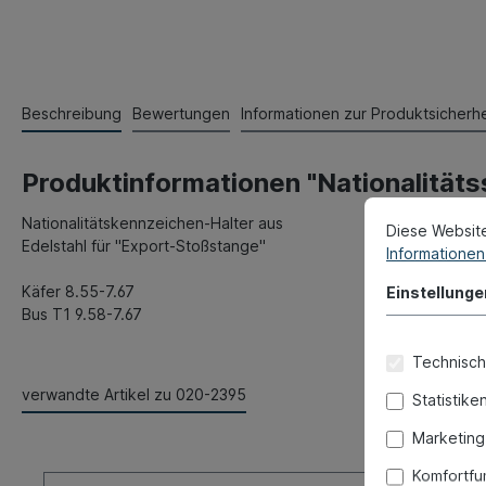
Beschreibung
Bewertungen
Informationen zur Produktsicherhe
Produktinformationen "Nationalitäts
Nationalitätskennzeichen-Halter aus
Diese Websit
Edelstahl für "Export-Stoßstange"
Informationen 
Käfer 8.55-7.67
Einstellunge
Bus T1 9.58-7.67
Technisch
verwandte Artikel zu 020-2395
Statistike
Marketing
Komfortfu