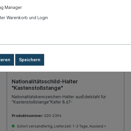
ag Manager
Eigenproduktion
er Warenkorb und Login
ieren
Speichern
Nationalitätsschild-Halter
"Kastenstoßstange"
Nationalitätskennzeichen-Halter ausEdelstahl für
"Kastenstoßstange"Käfer 8.67-
Produktnummer:
020-2394
Sofort versandfertig, Lieferzeit: 1-3 Tage, Ausland +