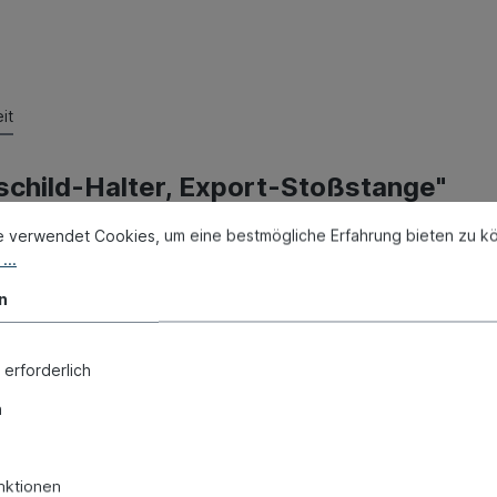
it
schild-Halter, Export-Stoßstange"
e verwendet Cookies, um eine bestmögliche Erfahrung bieten zu k
...
n
 erforderlich
n
nktionen