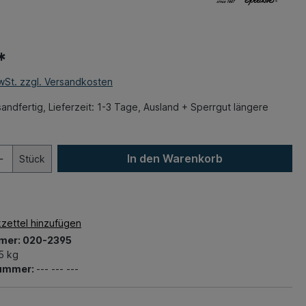
*
MwSt. zzgl. Versandkosten
andfertig, Lieferzeit: 1-3 Tage, Ausland + Sperrgut längere
In den Warenkorb
Stück
zettel hinzufügen
mer:
020-2395
5 kg
nummer:
--- --- ---