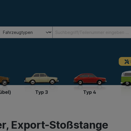
übel)
Typ 3
Typ 4
er, Export-Stoßstange