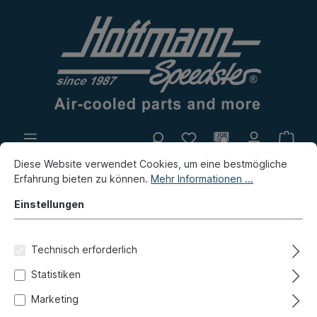
Diese Website verwendet Cookies, um eine bestmögliche
Eigenproduktion
Flohmarkt
Erfahrung bieten zu können.
Mehr Informationen ...
Neuheiten
Einstellungen
Neuheiten / Flohmarkt / Eigenproduktion
Neuheiten
Technisch erforderlich
Massekabel,
Statistiken
Motor/Karosserie, 580mm
Marketing