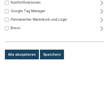
Komfortfunktionen
Google Tag Manager
Permanenter Warenkorb und Login
Brevo
Alle akzeptieren
Speichern
22,50 €*
Preise inkl. MwSt. zzgl. Versandkosten
Sofort versandfertig, Lieferzeit: 1-3 Tage, Ausland +