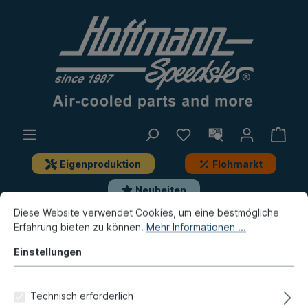
Eigenproduktion
Flohmarkt
Neuheiten
Diese Website verwendet Cookies, um eine bestmögliche
Erfahrung bieten zu können.
Mehr Informationen ...
Bus
Bus T1
Elektrik
Batterie, Anbauteile
Einstellungen
Masseband, Batterie/Chassis,
200mm
Technisch erforderlich