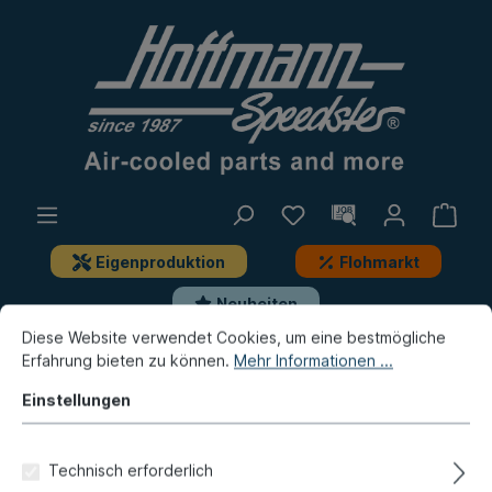
Eigenproduktion
Flohmarkt
Neuheiten
Diese Website verwendet Cookies, um eine bestmögliche
Erfahrung bieten zu können.
Mehr Informationen ...
Bus
Bus T3
Elektrik
Zündung, Anbauteile
Einstellungen
Lenkradschlossgehäuse,
Käfer/Bus/Golf
Technisch erforderlich