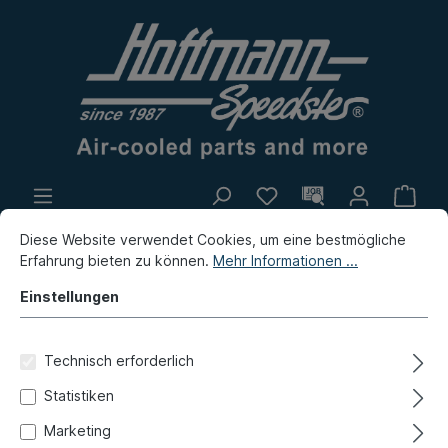
Eigenproduktion
Flohmarkt
Diese Website verwendet Cookies, um eine bestmögliche
Erfahrung bieten zu können.
Mehr Informationen ...
Neuheiten
Einstellungen
Neuheiten / Flohmarkt / Eigenproduktion
Flohmarkt
AKTION! - Reparaturbleche T1 & T2
Technisch erforderlich
Heckklappe, mit
Statistiken
Marketing
Fensteröffnung, 63-66