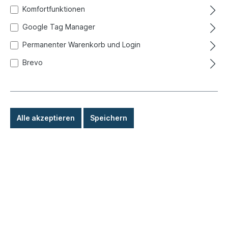
Komfortfunktionen
Google Tag Manager
Permanenter Warenkorb und Login
Brevo
Alle akzeptieren
Speichern
%
379,00 €*
529,00 €*
(28.36% gespart)
Preise inkl. MwSt. zzgl. Versandkosten