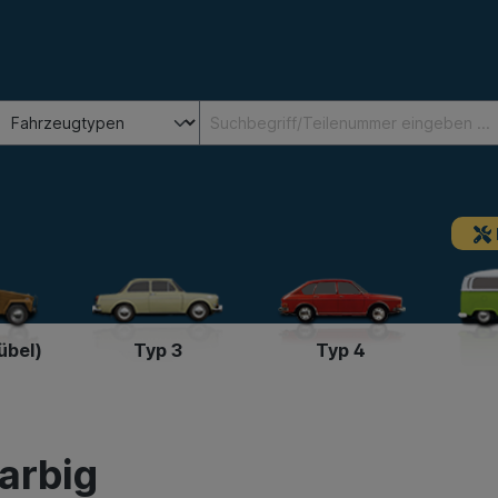
übel)
Typ 3
Typ 4
arbig