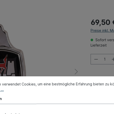
69,50 
Preise inkl. 
Sofort vers
Lieferzeit
Zum Merk
e verwendet Cookies, um eine bestmögliche Erfahrung bieten zu k
...
Produktnum
Gewicht:
0.0
n
Vergleichs