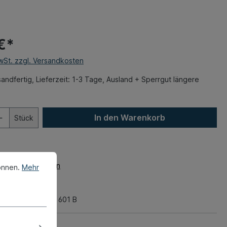
€*
MwSt. zzgl. Versandkosten
andfertig, Lieferzeit: 1-3 Tage, Ausland + Sperrgut längere
In den Warenkorb
Stück
zettel hinzufügen
önnen.
Mehr
mer:
020-2308
62 kg
nummer:
1BM 853 601 B