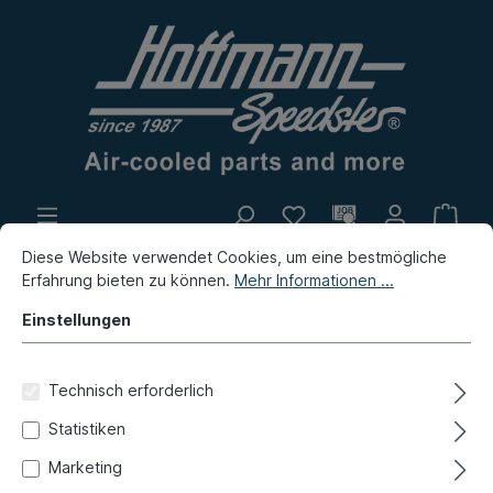
Diese Website verwendet Cookies, um eine bestmögliche
Eigenproduktion
Flohmarkt
Erfahrung bieten zu können.
Mehr Informationen ...
Neuheiten
Einstellungen
Neuheiten / Flohmarkt / Eigenproduktion
Neuheiten
Technisch erforderlich
Haltefeder, Faltenbalg, außen,
Statistiken
911/914
Marketing