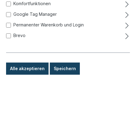
Komfortfunktionen
Google Tag Manager
Permanenter Warenkorb und Login
Brevo
Alle akzeptieren
Speichern
4,90 €*
Preise inkl. MwSt. zzgl. Versandkosten
Sofort versandfertig, Lieferzeit: 1-3 Tage, Ausland +