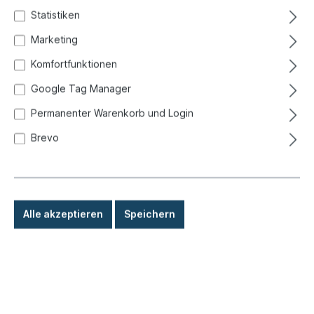
Statistiken
Blinker
Marketing
Komfortfunktionen
Google Tag Manager
Permanenter Warenkorb und Login
Brevo
Alle akzeptieren
Speichern
2,70 €*