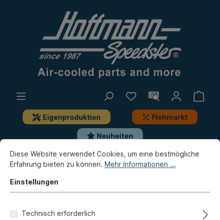
Eigenproduktion
Flohmarkt
Neuheiten
Diese Website verwendet Cookies, um eine bestmögliche
Erfahrung bieten zu können.
Mehr Informationen ...
Porsche
Porsche 356
Beleuchtung
Rückleuchten, Anbauteile
Einstellungen
Gummikappe
Technisch erforderlich
Rückfahrscheinwerfer /