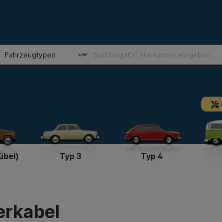
übel)
Typ 3
Typ 4
erkabel