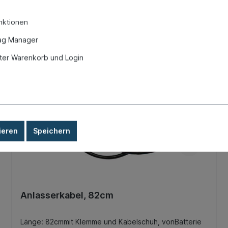
nktionen
ag Manager
er Warenkorb und Login
ieren
Speichern
Anlasserkabel, 82cm
Länge: 82cmmit Klemme und Kabelschuh, vonBatterie