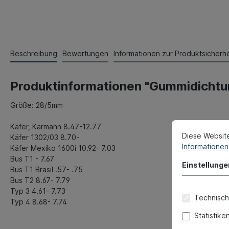
Beschreibung
Bewertungen
Informationen zur Produktsicherhe
Produktinformationen "Gummidichtu
Größe: 28/5mm
Käfer, Karmann 8.47-12.77
Diese Websit
Käfer 1302/03 8.70-
Informationen 
Käfer Mexiko 1600i 10.92- 7.03
Bus T1 - 7.67
Einstellunge
Bus T1 Brasil .57- .75
Bus T2 8.67- 7.79
Typ 3 4.61- 7.73
Technisch
Typ 4 8.68- 7.74
Statistike