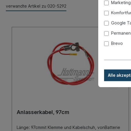
Marketing
verwandte Artikel zu 020-5292
Komfortfu
Google T
Permanent
Brevo
Alle akzept
Anlasserkabel, 97cm
Länge: 97cmmit Klemme und Kabelschuh, vonBatterie