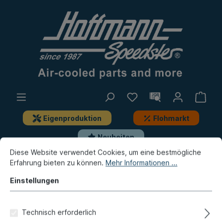
Eigenproduktion
Flohmarkt
Neuheiten
Diese Website verwendet Cookies, um eine bestmögliche
Erfahrung bieten zu können.
Mehr Informationen ...
Käfer
Getriebe
Getriebeaufhängung
Einstellungen
Getriebelager, Gummi / Metall,
hinten, 8.60-
Technisch erforderlich