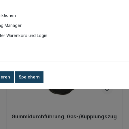
nktionen
ag Manager
er Warenkorb und Login
Eigenproduktion
ieren
Speichern
Gummidurchführung, Gas-/Kupplungszug