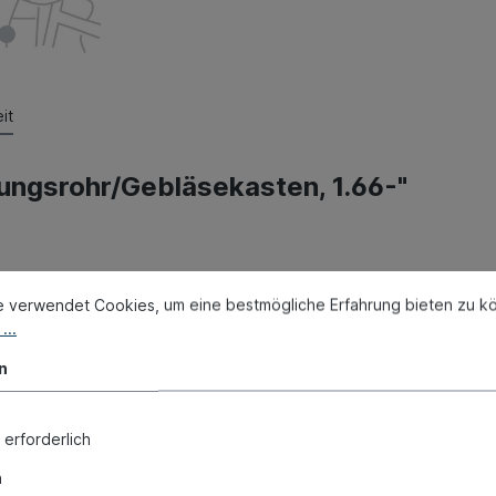
it
ungsrohr/Gebläsekasten, 1.66-"
e verwendet Cookies, um eine bestmögliche Erfahrung bieten zu k
...
n
 erforderlich
n