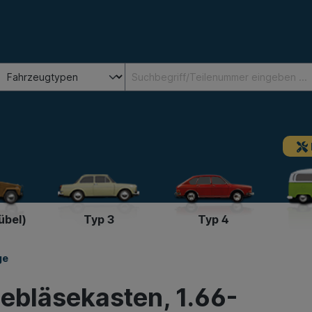
übel)
Typ 3
Typ 4
ge
bläsekasten, 1.66-