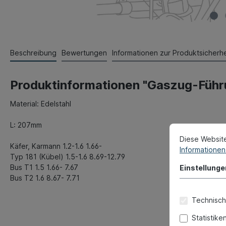
Beschreibung
Bewertungen
Informationen zur Produktsicherhe
Produktinformationen "Gaszug-Führ
Material: Edelstahl
L: 207mm
Diese Websit
Käfer, Karmann 1.2-1.6 1.66-
Informationen 
Typ 181 (Kübel) 1.5-1.6 8.69-12.79
Bus T1 1.5 1.66- 7.67
Einstellunge
Bus T2 1.6 8.67- 7.71
Technisch
Statistike