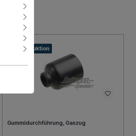
Eigenproduktion
Gummidurchführung, Gaszug