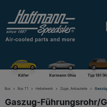
Käfer
Karmann Ghia
Typ 181 (K
Bus
Bus T1
Hebelwerk
Züge, Anbauteile
Gaszü
Gaszug-Führungsrohr/Ge