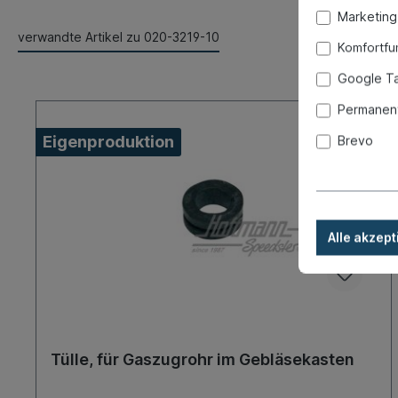
Marketing
verwandte Artikel zu 020-3219-10
Komfortfu
Google T
Permanent
Eigenproduktion
Brevo
Alle akzept
Tülle, für Gaszugrohr im Gebläsekasten