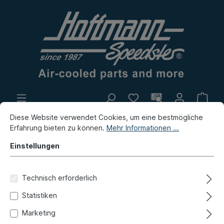
Diese Website verwendet Cookies, um eine bestmögliche
Eigenproduktion
Flohmarkt
Erfahrung bieten zu können.
Mehr Informationen ...
Neuheiten
Einstellungen
Neuheiten / Flohmarkt / Eigenproduktion
Neuheiten
Technisch erforderlich
Endrohr, m.Dämpfer, Porsche
Statistiken
914/4, Typ 4
Marketing