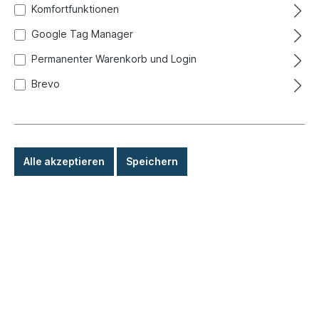
Komfortfunktionen
Google Tag Manager
Permanenter Warenkorb und Login
Brevo
Alle akzeptieren
Speichern
149,00 €*
Preise inkl. MwSt. zzgl. Versandkosten
Sofort versandfertig, Lieferzeit: 1-3 Tage, Ausland +