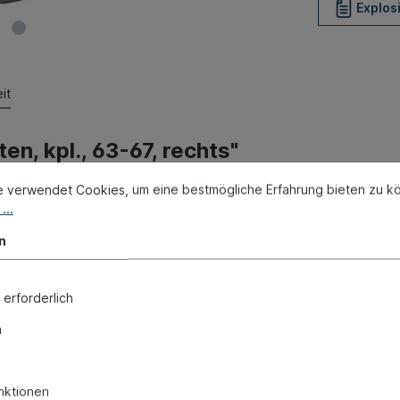
Explos
it
en, kpl., 63-67, rechts"
e verwendet Cookies, um eine bestmögliche Erfahrung bieten zu k
...
n
 erforderlich
n
nktionen