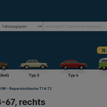
übel)
Typ 3
Typ 4
ON! - Reparaturbleche T1 & T2
3-67, rechts