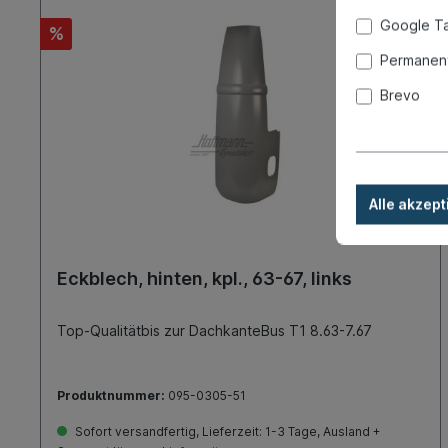
Google T
%
Permanent
Brevo
Alle akzept
Eckblech, hinten, kpl., 63-67, links
Top-Qualitätbis zur DachkanteBus T1 8.63-7.67
Produktnummer:
095-0305-51
Sofort versandfertig, Lieferzeit: 1-3 Tage, Ausland +