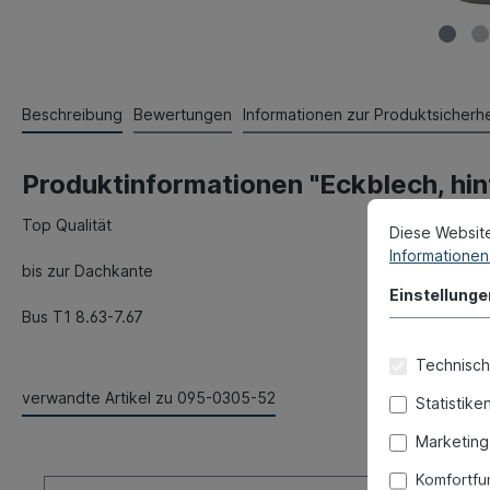
Beschreibung
Bewertungen
Informationen zur Produktsicherhe
Produktinformationen "Eckblech, hint
Top Qualität
Diese Websit
Informationen 
bis zur Dachkante
Einstellunge
Bus T1 8.63-7.67
Technisch
verwandte Artikel zu 095-0305-52
Statistike
Marketing
Komfortfu