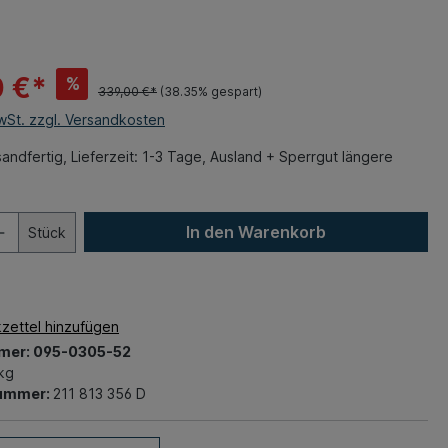
0 €*
%
339,00 €*
(38.35% gespart)
MwSt. zzgl. Versandkosten
andfertig, Lieferzeit: 1-3 Tage, Ausland + Sperrgut längere
In den Warenkorb
Stück
zettel hinzufügen
mer:
095-0305-52
 kg
nummer:
211 813 356 D