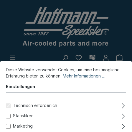
Diese Website verwendet Cookies, um eine bestmögliche
Eigenproduktion
Flohmarkt
Erfahrung bieten zu können.
Mehr Informationen ...
Neuheiten
Einstellungen
Porsche
Porsche 968
Elektrik
Technisch erforderlich
Scheibenwischer, Anbauteile
Statistiken
Rückschlagventil,
Marketing
Scheibenwaschanlage