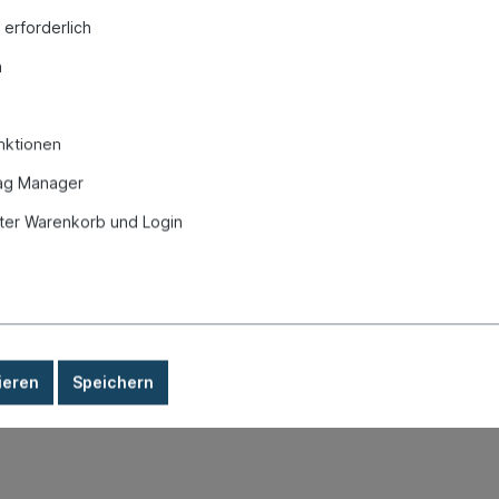
 erforderlich
n
it
nktionen
linker/Rückleuchte, 50-57"
ag Manager
er Warenkorb und Login
ieren
Speichern