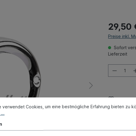
29,50 
Preise inkl. 
Sofort vers
Lieferzeit
Zum Merk
e verwendet Cookies, um eine bestmögliche Erfahrung bieten zu k
Produktnum
...
Gewicht:
0.0
Vergleichs
n