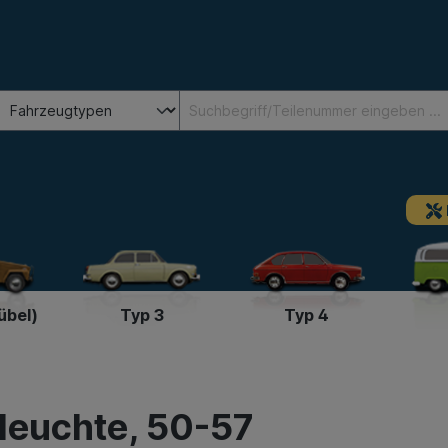
übel)
Typ 3
Typ 4
leuchte, 50-57