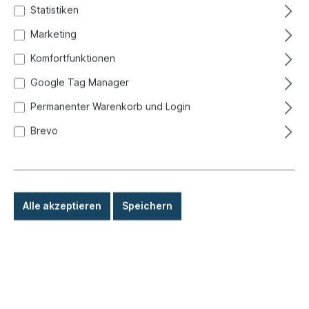
Statistiken
Marketing
Komfortfunktionen
Google Tag Manager
Permanenter Warenkorb und Login
Brevo
Alle akzeptieren
Speichern
%
3,80 €*
6,90 €*
(44.93% gespart)
Preise inkl. MwSt. zzgl. Versandkosten
Sofort versandfertig, Lieferzeit: 1-3 Tage, Ausland +
Sperrgut längere Lieferzeit