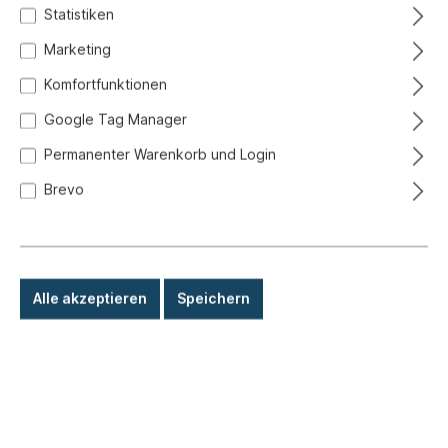
Statistiken
Marketing
Komfortfunktionen
Google Tag Manager
Permanenter Warenkorb und Login
Brevo
Alle akzeptieren
Speichern
%
3,80 €*
6,50 €*
(41.54% gespart)
Preise inkl. MwSt. zzgl. Versandkosten
Sofort versandfertig, Lieferzeit: 1-3 Tage, Ausland +
Sperrgut längere Lieferzeit